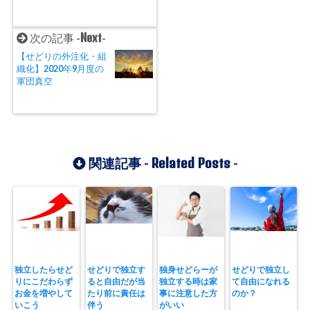
Next
次の記事 -
-
【せどりの外注化・組
織化】2020年9月度の
軍団真空
Related Posts
関連記事 -
-
独立したらせど
せどりで独立す
独身せどらーが
せどりで独立し
りにこだわらず
ると自由だが当
独立する時は家
て自由になれる
お金を増やして
たり前に責任は
事に注意した方
のか？
いこう
伴う
がいい