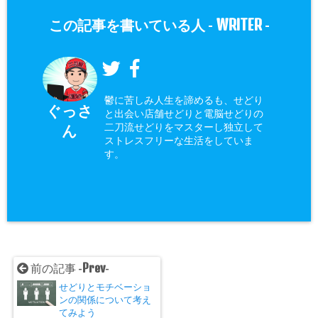
WRITER
この記事を書いている人 -
-
鬱に苦しみ人生を諦めるも、せどり
ぐっさ
と出会い店舗せどりと電脳せどりの
二刀流せどりをマスターし独立して
ん
ストレスフリーな生活をしていま
す。
Prev
前の記事 -
-
せどりとモチベーショ
ンの関係について考え
てみよう