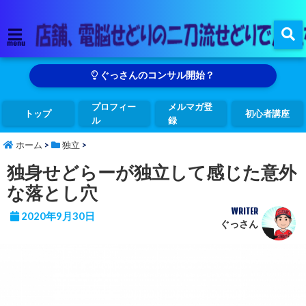
menu
ぐっさんのコンサル開始？
プロフィー
メルマガ登
トップ
初心者講座
ル
録
ホーム
>
独立
>
独身せどらーが独立して感じた意外
な落とし穴
WRITER
2020年9月30日
ぐっさん