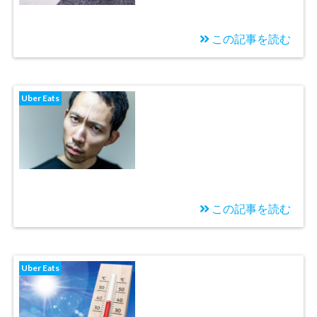
この記事を読む
2020/11/18
【Uber Eats体験記4日
Uber Eats
目】お客様とのトラブ
ル発生？
この記事を読む
2020/11/03
【Uber Eats体験記3日
Uber Eats
目】マクドナルドの対
応が悪すぎて顔に出て
しまいました