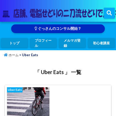
menu
ぐっさんのコンサル開始？
プロフィー
メルマガ登
トップ
初心者講座
ル
録
ホーム
>
Uber Eats
「 Uber Eats 」 一覧
Uber Eats