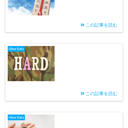
この記事を読む
2020/09/05
夏のUber Eatsは暑さと
Uber Eats
の戦い
この記事を読む
2020/08/29
Uber Eatsの新規エリア
Uber Eats
は稼ぎにくい