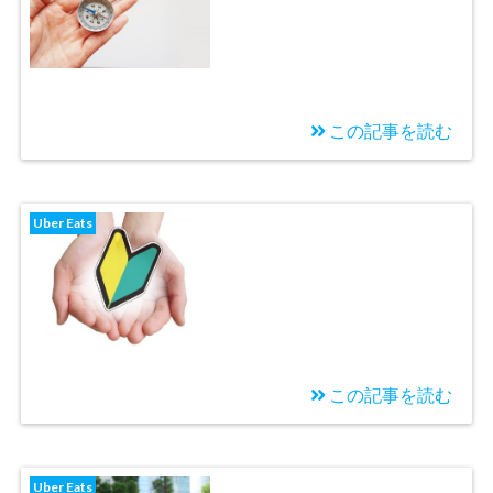
この記事を読む
2020/08/19
【Uber Eats体験記2日
Uber Eats
目】お客様の自宅はわ
かりづらい
この記事を読む
2020/08/14
【Uber Eats体験記1日
Uber Eats