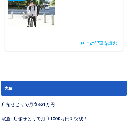
目】Uber Eatsを初めて
やってみました
この記事を読む
2020/08/13
せどらーのぐっさんが
Uber Eatsを始めること
にしました
実績
店舗せどりで月商621万円
電脳+店舗せどりで月商1000万円を突破！