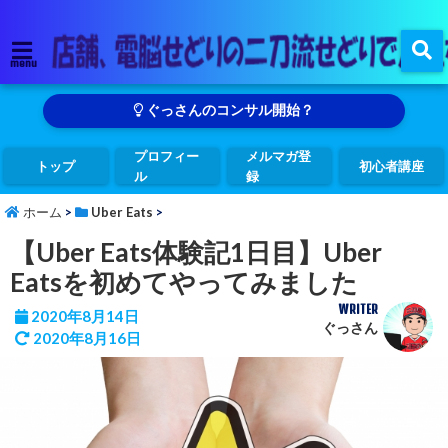
menu
ぐっさんのコンサル開始？
プロフィー
メルマガ登
トップ
初心者講座
ル
録
ホーム
>
Uber Eats
>
【Uber Eats体験記1日目】Uber
Eatsを初めてやってみました
WRITER
2020年8月14日
ぐっさん
2020年8月16日