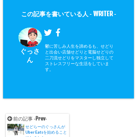
WRITER
この記事を書いている人 -
-
鬱に苦しみ人生を諦めるも、せどり
ぐっさ
と出会い店舗せどりと電脳せどりの
二刀流せどりをマスターし独立して
ん
ストレスフリーな生活をしていま
す。
Prev
前の記事 -
-
せどらーのぐっさんが
Uber Eatsを始めること