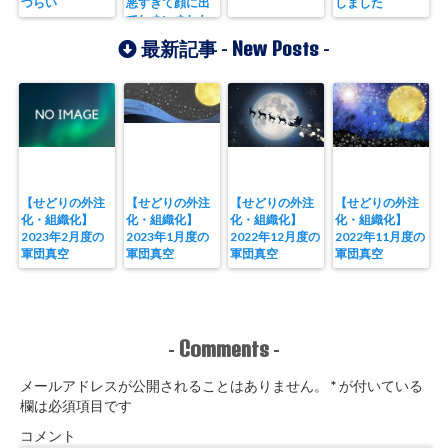
づらい
悪すぎて顔に出
しました
てしまいました
New Posts
最新記事 -
-
【せどりの外注
【せどりの外注
【せどりの外注
【せどりの外注
化・組織化】
化・組織化】
化・組織化】
化・組織化】
2023年2月度の
2023年1月度の
2022年12月度の
2022年11月度の
軍団真空
軍団真空
軍団真空
軍団真空
Comments
-
-
メールアドレスが公開されることはありません。
*
が付いている
欄は必須項目です
コメント