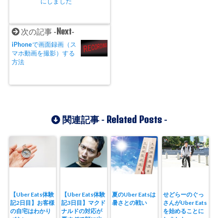
にしました
Next
次の記事 -
-
iPhoneで画面録画（ス
マホ動画を撮影）する
方法
Related Posts
関連記事 -
-
【Uber Eats体験
【Uber Eats体験
夏のUber Eatsは
せどらーのぐっ
記2日目】お客様
記3日目】マクド
暑さとの戦い
さんがUber Eats
の自宅はわかり
ナルドの対応が
を始めることに