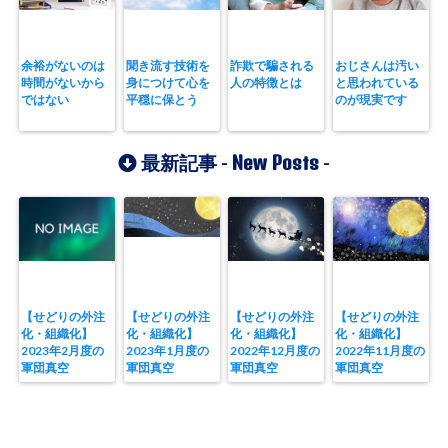
余裕がないのは
聞き流す技術を
詐欺で騙される
おじさんは汚い
時間がないから
身につけて心を
人の特徴とは
と思われている
ではない
平穏に保とう
のが現実です
New Posts
最新記事 -
-
【せどりの外注
【せどりの外注
【せどりの外注
【せどりの外注
化・組織化】
化・組織化】
化・組織化】
化・組織化】
2023年2月度の
2023年1月度の
2022年12月度の
2022年11月度の
軍団真空
軍団真空
軍団真空
軍団真空