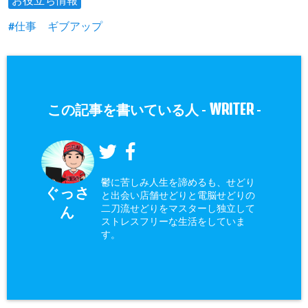
仕事 ギブアップ
WRITER
この記事を書いている人 -
-
鬱に苦しみ人生を諦めるも、せどり
ぐっさ
と出会い店舗せどりと電脳せどりの
二刀流せどりをマスターし独立して
ん
ストレスフリーな生活をしていま
す。