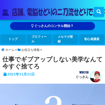
menu
ぐっさんのコンサル開始？
プロフィー
メルマガ登
トップ
初心者講座
ル
録
ホーム
>
お役立ち情報
>
仕事でギブアップしない美学なんて
今すぐ捨てろ
WRITER
2021年11月21日
ぐっさん