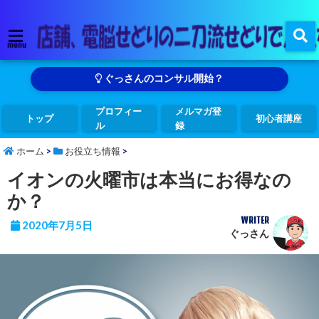
menu
ぐっさんのコンサル開始？
プロフィー
メルマガ登
トップ
初心者講座
ル
録
ホーム
>
お役立ち情報
>
イオンの火曜市は本当にお得なの
か？
WRITER
2020年7月5日
ぐっさん