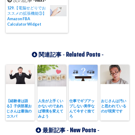
129.【電脳せどりでお
ススメの拡張機能③】
Amazon FBA
Calculator Widget
Related Posts
関連記事 -
-
【経験者は語
人生が上手くい
仕事でギブアッ
おじさんは汚い
る】子供部屋お
かないのであれ
プしない美学な
と思われている
じさんは最強の
ば環境を変えて
んて今すぐ捨て
のが現実です
コスパ
みよう
ろ
New Posts
最新記事 -
-