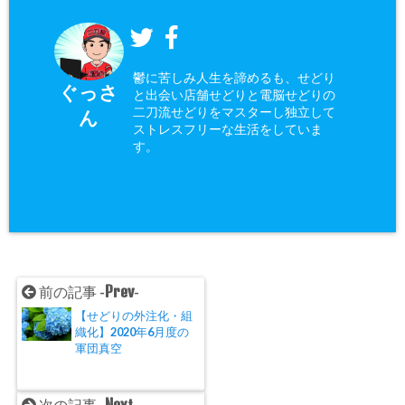
鬱に苦しみ人生を諦めるも、せどり
ぐっさ
と出会い店舗せどりと電脳せどりの
二刀流せどりをマスターし独立して
ん
ストレスフリーな生活をしていま
す。
Prev
前の記事 -
-
【せどりの外注化・組
織化】2020年6月度の
軍団真空
Next
次の記事 -
-