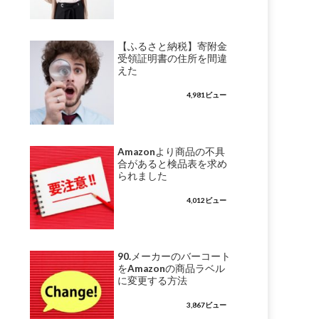
【ふるさと納税】寄附金
受領証明書の住所を間違
えた
4,981ビュー
Amazonより商品の不具
合があると検品表を求め
られました
4,012ビュー
90.メーカーのバーコート
をAmazonの商品ラベル
に変更する方法
3,867ビュー