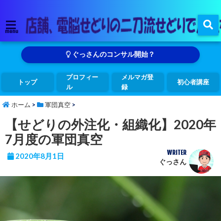
menu
ぐっさんのコンサル開始？
プロフィー
メルマガ登
トップ
初心者講座
ル
録
ホーム
>
軍団真空
>
【せどりの外注化・組織化】2020年
7月度の軍団真空
WRITER
2020年8月1日
ぐっさん