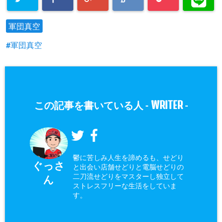
軍団真空
軍団真空
WRITER
この記事を書いている人 -
-
鬱に苦しみ人生を諦めるも、せどり
ぐっさ
と出会い店舗せどりと電脳せどりの
二刀流せどりをマスターし独立して
ん
ストレスフリーな生活をしていま
す。