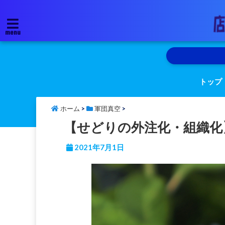
menu
トップ
ホーム
>
軍団真空
>
【せどりの外注化・組織化】
2021年7月1日