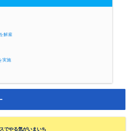
社を解雇
を実施
ー
スでやる気がいまいち