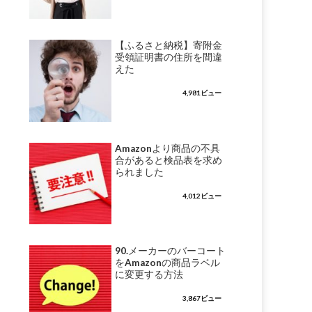
【ふるさと納税】寄附金
受領証明書の住所を間違
えた
4,981ビュー
Amazonより商品の不具
合があると検品表を求め
られました
4,012ビュー
90.メーカーのバーコート
をAmazonの商品ラベル
に変更する方法
3,867ビュー