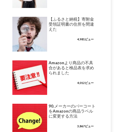
【ふるさと納税】寄附金
受領証明書の住所を間違
えた
4,981ビュー
Amazonより商品の不具
合があると検品表を求め
られました
4,012ビュー
90.メーカーのバーコート
をAmazonの商品ラベル
に変更する方法
3,867ビュー