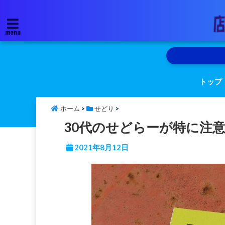
menu
トップ
ホーム
>
せどり
>
30代のせどらーが特に注
2021年8月12日