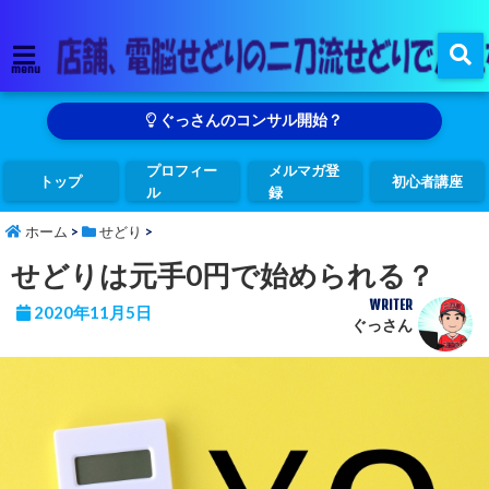
menu
ぐっさんのコンサル開始？
プロフィー
メルマガ登
トップ
初心者講座
ル
録
ホーム
>
せどり
>
せどりは元手0円で始められる？
WRITER
2020年11月5日
ぐっさん