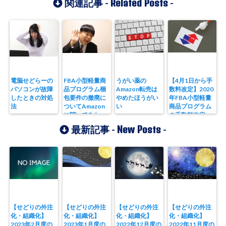
Related Posts
関連記事 -
-
電脳せどらーの
FBA小型軽量商
うがい薬の
【4月1日から手
パソコンが故障
品プログラム梱
Amazon転売は
数料改定】2020
したときの対処
包要件の撤廃に
やめたほうがい
年FBA小型軽量
法
ついてAmazon
い
商品プログラム
に聞いてみた
の手数料改定
New Posts
最新記事 -
-
【せどりの外注
【せどりの外注
【せどりの外注
【せどりの外注
化・組織化】
化・組織化】
化・組織化】
化・組織化】
2023年2月度の
2023年1月度の
2022年12月度の
2022年11月度の