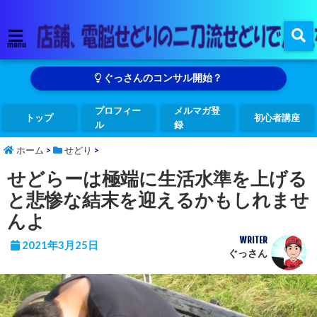
menu
ぐっさんのコンサル開始？
プロフィー
メルマガ登
トップ
初心者講座
ル
録
ホーム
>
せどり
>
せどらーは極端に生活水準を上げる
と悲惨な結末を迎えるかもしれませ
んよ
WRITER
2021年3月25日
ぐっさん