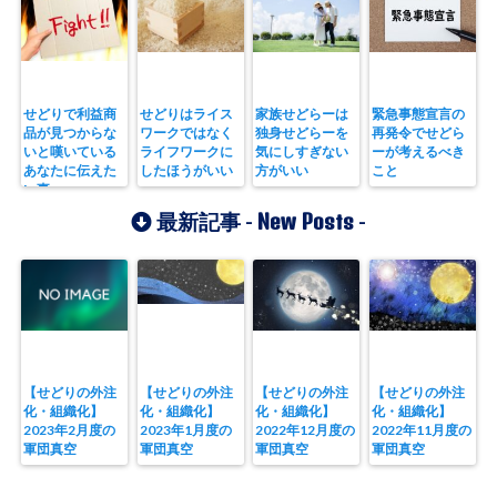
せどりで利益商
せどりはライス
家族せどらーは
緊急事態宣言の
品が見つからな
ワークではなく
独身せどらーを
再発令でせどら
いと嘆いている
ライフワークに
気にしすぎない
ーが考えるべき
あなたに伝えた
したほうがいい
方がいい
こと
い事
New Posts
最新記事 -
-
【せどりの外注
【せどりの外注
【せどりの外注
【せどりの外注
化・組織化】
化・組織化】
化・組織化】
化・組織化】
2023年2月度の
2023年1月度の
2022年12月度の
2022年11月度の
軍団真空
軍団真空
軍団真空
軍団真空