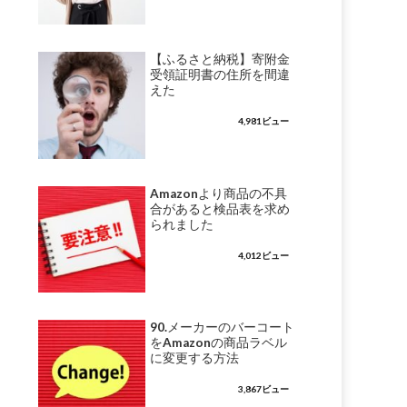
【ふるさと納税】寄附金
受領証明書の住所を間違
えた
4,981ビュー
Amazonより商品の不具
合があると検品表を求め
られました
4,012ビュー
90.メーカーのバーコート
をAmazonの商品ラベル
に変更する方法
3,867ビュー