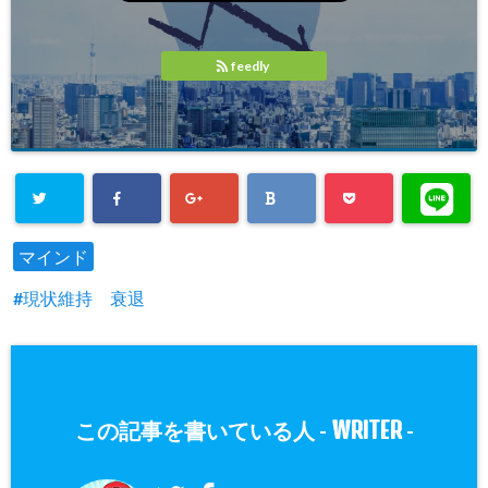
feedly
マインド
現状維持 衰退
WRITER
この記事を書いている人 -
-