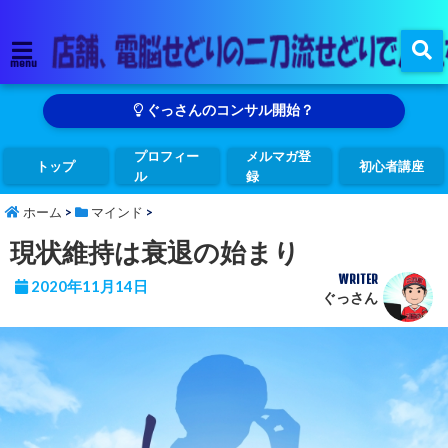
menu
ぐっさんのコンサル開始？
プロフィー
メルマガ登
トップ
初心者講座
ル
録
ホーム
>
マインド
>
現状維持は衰退の始まり
WRITER
2020年11月14日
ぐっさん