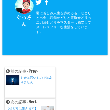
鬱に苦しみ人生を諦めるも、せどり
ぐっさ
と出会い店舗せどりと電脳せどりの
二刀流せどりをマスターし独立して
ん
ストレスフリーな生活をしていま
す。
Prev
前の記事 -
-
お金は汚いものではあ
りません
Next
次の記事 -
-
【せどりは飽きます】