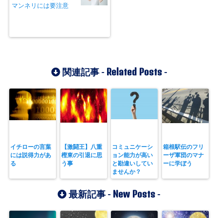
マンネリには要注意
Related Posts
関連記事 -
-
イチローの言葉
【激闘王】八重
コミュニケーシ
箱根駅伝のフリ
には説得力があ
樫東の引退に思
ョン能力が高い
ーザ軍団のマナ
る
う事
と勘違いしてい
ーに学ぼう
ませんか？
New Posts
最新記事 -
-