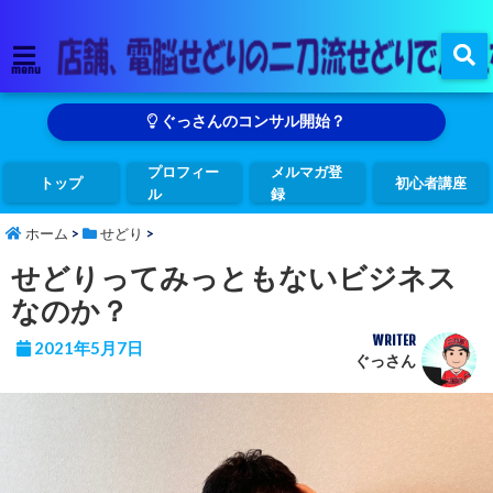
menu
ぐっさんのコンサル開始？
プロフィー
メルマガ登
トップ
初心者講座
ル
録
ホーム
>
せどり
>
せどりってみっともないビジネス
なのか？
WRITER
2021年5月7日
ぐっさん