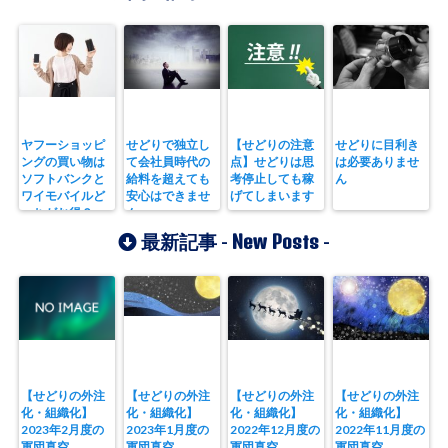
ヤフーショッピ
せどりで独立し
【せどりの注意
せどりに目利き
ングの買い物は
て会社員時代の
点】せどりは思
は必要ありませ
ソフトバンクと
給料を超えても
考停止しても稼
ん
ワイモバイルど
安心はできませ
げてしまいます
っちがお得？
ん
New Posts
最新記事 -
-
【せどりの外注
【せどりの外注
【せどりの外注
【せどりの外注
化・組織化】
化・組織化】
化・組織化】
化・組織化】
2023年2月度の
2023年1月度の
2022年12月度の
2022年11月度の
軍団真空
軍団真空
軍団真空
軍団真空