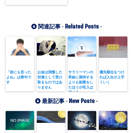
Related Posts
関連記事 -
-
「前にも言った
お金は我慢した
サラリーマンの
優先順位をつけ
よね」は禁句で
対価として受け
昇給に期待する
れば人生が上手
す
取るものではあ
よりも副業をし
くいく
りません
たほうが収入は
増える
New Posts
最新記事 -
-