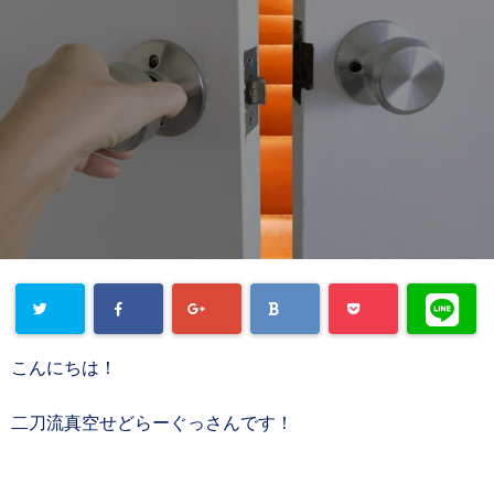
こんにちは！
二刀流真空せどらーぐっさんです！