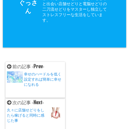
ぐっさ
と出会い店舗せどりと電脳せどりの
二刀流せどりをマスターし独立して
ん
ストレスフリーな生活をしていま
す。
Prev
前の記事 -
-
幸せのハードルを低く
設定すれば簡単に幸せ
になれる
Next
次の記事 -
-
久々に店舗せどりをし
たら稼げると同時に感
じた事