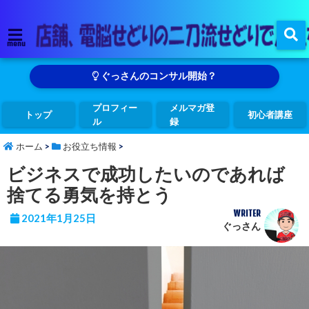
menu
ぐっさんのコンサル開始？
プロフィー
メルマガ登
トップ
初心者講座
ル
録
ホーム
>
お役立ち情報
>
ビジネスで成功したいのであれば
捨てる勇気を持とう
WRITER
2021年1月25日
ぐっさん