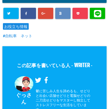
お役立ち情報
自転車 ネット
WRITER
この記事を書いている人 -
-
鬱に苦しみ人生を諦めるも、せどり
ぐっさ
と出会い店舗せどりと電脳せどりの
二刀流せどりをマスターし独立して
ん
ストレスフリーな生活をしていま