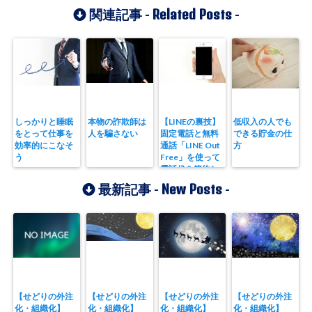
Related Posts
関連記事 -
-
しっかりと睡眠
本物の詐欺師は
【LINEの裏技】
低収入の人でも
をとって仕事を
人を騙さない
固定電話と無料
できる貯金の仕
効率的にこなそ
通話「LINE Out
方
う
Free」を使って
電話代を節約し
よう
New Posts
最新記事 -
-
【せどりの外注
【せどりの外注
【せどりの外注
【せどりの外注
化・組織化】
化・組織化】
化・組織化】
化・組織化】