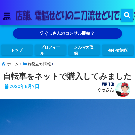
menu
ぐっさんのコンサル開始？
プロフィー
メルマガ登
トップ
初心者講座
ル
録
ホーム
>
お役立ち情報
>
自転車をネットで購入してみました
WRITER
2020年8月9日
ぐっさん