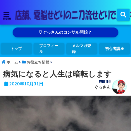
menu
ぐっさんのコンサル開始？
プロフィー
メルマガ登
トップ
初心者講座
ル
録
ホーム
>
お役立ち情報
>
病気になると人生は暗転します
WRITER
2020年10月31日
ぐっさん