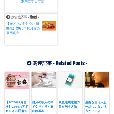
無効にする方法
Next
次の記事 -
-
【せどりの外注化・組
織化】2020年10月度の
軍団真空
Related Posts
関連記事 -
-
【2020年9月合
自分の収入の中
緊急地震速報の
愚痴を言う人と
格】Googleアド
でやりくりする
音を消す方法
一緒にいないほ
センス20回落ち
のは基本
うがいいよ