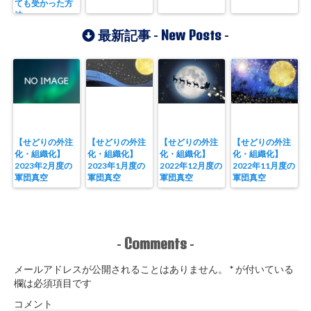
ても受かった方
法
New Posts
最新記事 -
-
【せどりの外注
【せどりの外注
【せどりの外注
【せどりの外注
化・組織化】
化・組織化】
化・組織化】
化・組織化】
2023年2月度の
2023年1月度の
2022年12月度の
2022年11月度の
軍団真空
軍団真空
軍団真空
軍団真空
Comments
-
-
メールアドレスが公開されることはありません。
*
が付いている
欄は必須項目です
コメント