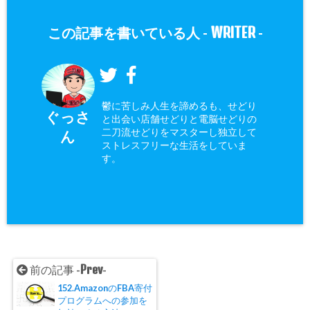
WRITER
この記事を書いている人 -
-
鬱に苦しみ人生を諦めるも、せどり
ぐっさ
と出会い店舗せどりと電脳せどりの
二刀流せどりをマスターし独立して
ん
ストレスフリーな生活をしていま
す。
Prev
前の記事 -
-
152.AmazonのFBA寄付
プログラムへの参加を