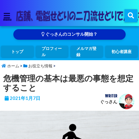
menu
ぐっさんのコンサル開始？
プロフィー
メルマガ登
トップ
初心者講座
ル
録
ホーム
>
お役立ち情報
>
危機管理の基本は最悪の事態を想定
すること
WRITER
2021年1月7日
ぐっさん