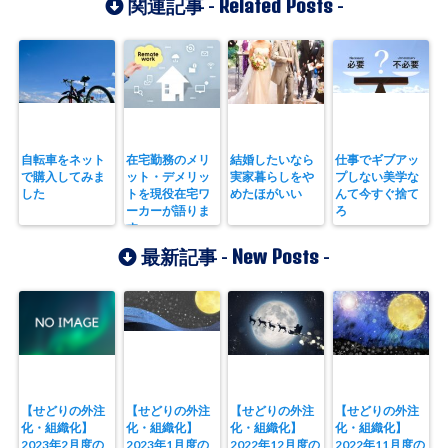
Related Posts
関連記事 -
-
自転車をネット
在宅勤務のメリ
結婚したいなら
仕事でギブアッ
で購入してみま
ット・デメリッ
実家暮らしをや
プしない美学な
した
トを現役在宅ワ
めたほがいい
んて今すぐ捨て
ーカーが語りま
ろ
す
New Posts
最新記事 -
-
【せどりの外注
【せどりの外注
【せどりの外注
【せどりの外注
化・組織化】
化・組織化】
化・組織化】
化・組織化】
2023年2月度の
2023年1月度の
2022年12月度の
2022年11月度の